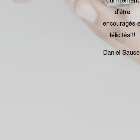
qui méritent
d’être
encouragés e
félicités!!!
Daniel Sause