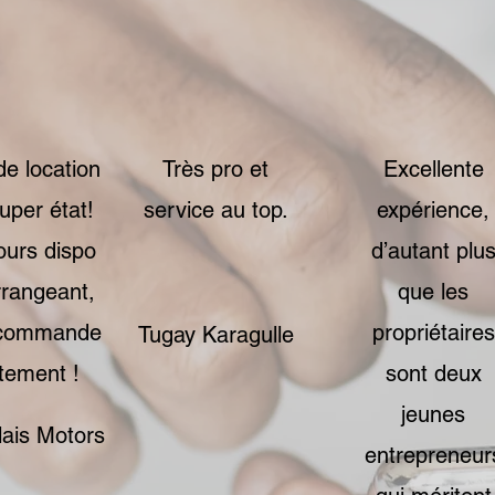
de location
Très pro et
Excellente
uper état!
service au top.
expérience,
ours dispo
d’autant plu
rrangeant,
que les
ecommande
propriétaires
Tugay Karagulle
rtement !
sont deux
jeunes
ais Motors
entrepreneur