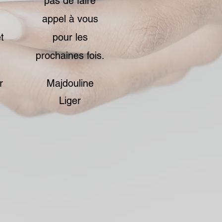
pas de faire
appel à vous
t
pour les
prochaines fois.
r
Majdouline
Liger