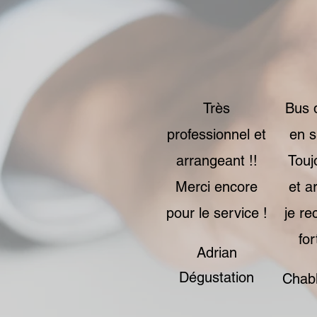
Très
Bus 
professionnel et
en s
arrangeant !!
Touj
Merci encore
et a
pour le service !
je r
fo
Adrian
Dégustation
Chabl